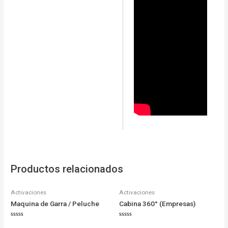
Productos relacionados
Activaciones
Activaciones
Maquina de Garra / Peluche
Cabina 360° (Empresas)
Valorado
Valorado