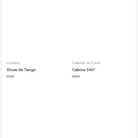
sociales
Cabinas de Fotos
Show de Tango
Cabina 360°
Valorado
Valorado
en
en
0
0
de
de
5
5