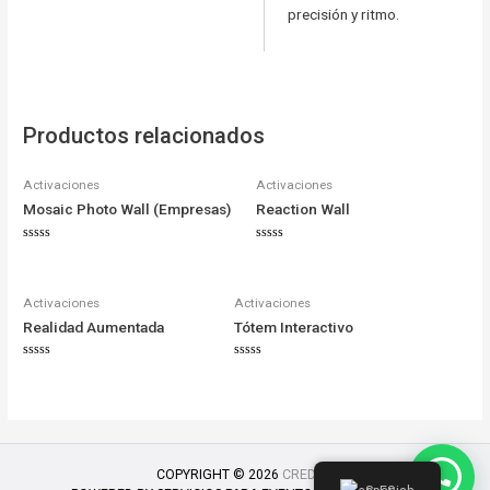
precisión y ritmo.
Productos relacionados
Activaciones
Activaciones
Mosaic Photo Wall (Empresas)
Reaction Wall
Valorado
Valorado
en
en
0
0
de
de
5
5
Activaciones
Activaciones
Realidad Aumentada
Tótem Interactivo
Valorado
Valorado
en
en
0
0
de
de
5
5
COPYRIGHT © 2026
CREDITS