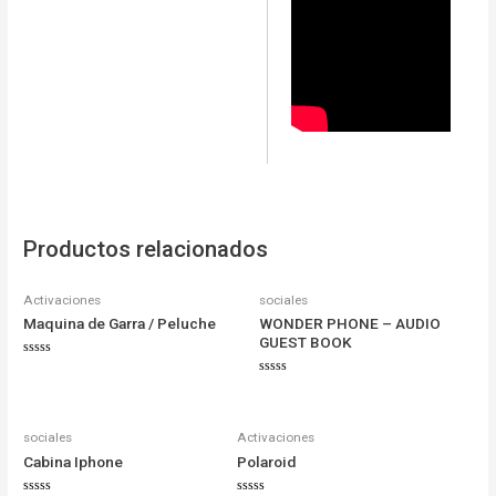
Productos relacionados
Activaciones
sociales
Maquina de Garra / Peluche
WONDER PHONE – AUDIO
GUEST BOOK
Valorado
en
Valorado
0
en
de
0
5
de
5
sociales
Activaciones
Cabina Iphone
Polaroid