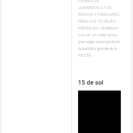
FILMACIÓN,
LLAMAMOS A TUS
AMIGOS Y FAMILIARES
PARA QUE TE DEJEN
MENSAJES. Se edita en
vivo, en un video único
que luego se proyecta en
la pantalla grande de la
FIESTA.
15 de sol