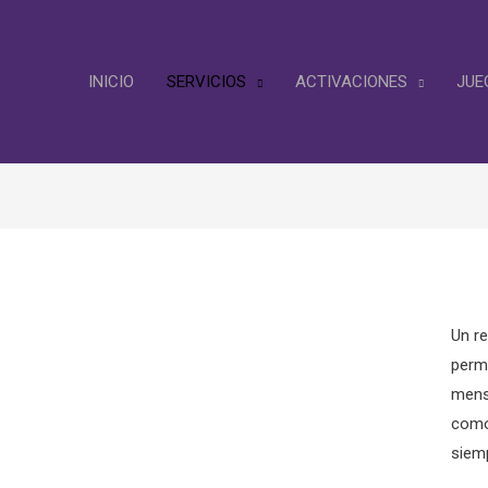
INICIO
SERVICIOS
ACTIVACIONES
JUE
Un re
permi
mens
como
siem