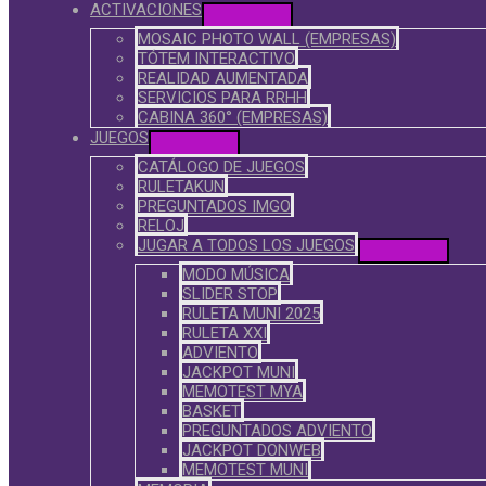
ACTIVACIONES
MOSAIC PHOTO WALL (EMPRESAS)
TÓTEM INTERACTIVO
REALIDAD AUMENTADA
SERVICIOS PARA RRHH
CABINA 360° (EMPRESAS)
JUEGOS
CATÁLOGO DE JUEGOS
RULETAKUN
PREGUNTADOS IMGO
RELOJ
JUGAR A TODOS LOS JUEGOS
MODO MÚSICA
SLIDER STOP
RULETA MUNI 2025
RULETA XXI
ADVIENTO
JACKPOT MUNI
MEMOTEST MYA
BASKET
PREGUNTADOS ADVIENTO
JACKPOT DONWEB
MEMOTEST MUNI