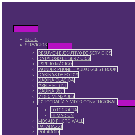
INICIO
SERVICIOS
RESUMEN EJECUTIVO DE SERVICIOS
CATÁLOGO DE SERVICIOS
ESPEJO MÁGICO
WONDER PHONE – AUDIO GUEST BOOK
CABINAS DE FOTOS
CABINA CLÁSICA
#SELFIEPRINT
CABINA 360°
VIDEO MENSAJES
FOTOGRAFÍA Y VIDEO CONVENCIONAL
FOTOGRAFÍA
FILMACIÓN
MOSAIC PHOTO WALL
PAPARAZZI
POLAROID