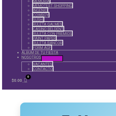
MEMORIA
MEMOTEST SHOPPING
INGENIO
COWBOY
SUSHI
RULETA GALMES
CASINO BELDENT
RULETA CON PREMIOS
PAINT PAPER
RULETA BANCOR
FORM AGF
ÁLBUM DE TU FIESTA
NOSOTROS
VACANTES
CONTACTO
$
0.00