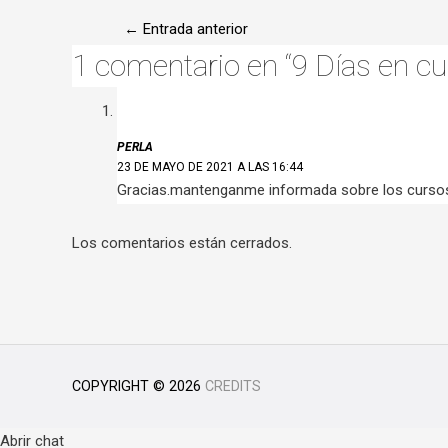
Navegación
←
Entrada anterior
1 comentario en “9 Días en cu
de
entradas
PERLA
23 DE MAYO DE 2021 A LAS 16:44
Gracias.mantenganme informada sobre los curso
Los comentarios están cerrados.
COPYRIGHT © 2026
CREDITS
Abrir chat